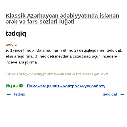
Klassik Azərbaycan ədəbiyyatında islənən
ərəb və fars sözləri lüğəti
tədqiq
tədqiq
ə.
1) incəltmə, xırdalama, narın etmə; 2) dəqiqləşdirmə, tədqiqat,
elmi araşdırma; 3) həqiqəti meydana çıxartmaq üçün incədən-
incəyə araşdırma
Klassik Azərbaycan ədəbiyyatında islənən ərəb və fars sözləri lüğəti
.
2009
.
Игры ⚽
Поможем решить контрольную работу
tədnis
tədqiqat