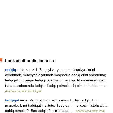
Look at other dictionaries:
tədqiq
— is. <ər.> 1. Bir şeyi və ya onun xüsusiyyətlərini
öyrənmək, müəyyənləşdirmək məqsədilə dəqiq elmi araşdırma;
tədqiqat. Torpağın tədqiqi. Arktikanın tədqiqi. Atom enerjisindən
istifadə sahəsində tədqiq. Tədqiq etmək – 1) elmi cəhətdən… …
Azərbaycan dilinin izahlı lüğəti
tədqiqat
— is. <ər. «tədqiq» söz. cəmi> 1. Bax tədqiq 1 ci
mənada. Elmi tədqiqat institutu. Tədqiqatın nəticəsini istehsalata
tətbiq etmək. 2. Bax tədqiq 2 ci mənada …
Azərbaycan dilinin izahlı