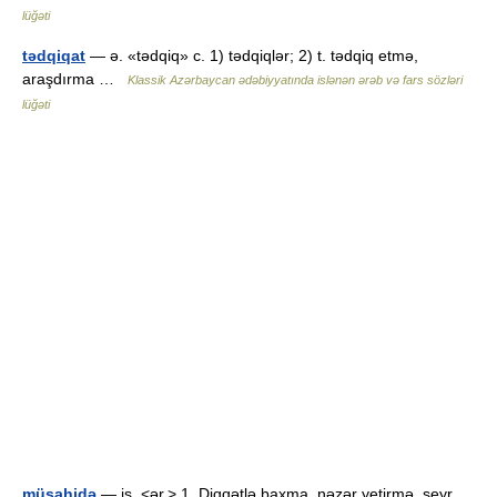
lüğəti
tədqiqat
— ə. «tədqiq» c. 1) tədqiqlər; 2) t. tədqiq etmə,
araşdırma …
Klassik Azərbaycan ədəbiyyatında islənən ərəb və fars sözləri
lüğəti
müşahidə
— is. <ər.> 1. Diqqətlə baxma, nəzər yetirmə, seyr