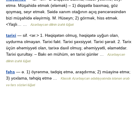
etmə. Müşahidə etmək (eləmək) – 1) diqqətlə baxmaq, göz
qoymaq, seyr etmək. Səidə xanım otağının açıq pəncərəsindən
bizi müşahidə eləyirmiş. M. Hüseyn; 2) görmək, hiss etmək.
<Yaşlı… …
Azərbaycan dilinin izahlı lüğəti
tarixi
— sif. <ər.> 1. Həqiqətən olmuş, həqiqətə uyğun olan,
uydurma olmayan. Tarixi fakt. Tarixi şəxsiyyət. Tarixi şərait. 2. Tarix
üçün əhəmiyyəti olan, tarixə daxil olmuş; əhəmiyyətli, əlamətdar.
Tarixi qurultay. – Bakı ən mühüm, ən tarixi günlər …
Azərbaycan
dilinin izahlı lüğəti
fəhs
— ə. 1) öyrənmə, tədqiq etmə, araşdırma; 2) müayinə etmə;
3) yoxlama, təhqiq etmə …
Klassik Azərbaycan ədəbiyyatında islənən ərəb
və fars sözləri lüğəti