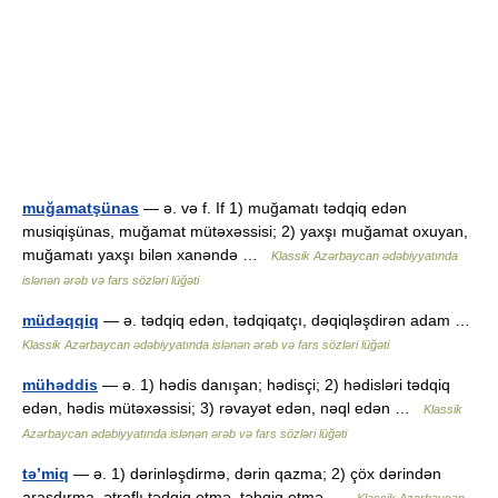
muğamatşünas
— ə. və f. If 1) muğamatı tədqiq edən
musiqişünas, muğamat mütəxəssisi; 2) yaxşı muğamat oxuyan,
muğamatı yaxşı bilən xanəndə …
Klassik Azərbaycan ədəbiyyatında
islənən ərəb və fars sözləri lüğəti
müdəqqiq
— ə. tədqiq edən, tədqiqatçı, dəqiqləşdirən adam …
Klassik Azərbaycan ədəbiyyatında islənən ərəb və fars sözləri lüğəti
mühəddis
— ə. 1) hədis danışan; hədisçi; 2) hədisləri tədqiq
edən, hədis mütəxəssisi; 3) rəvayət edən, nəql edən …
Klassik
Azərbaycan ədəbiyyatında islənən ərəb və fars sözləri lüğəti
tə’miq
— ə. 1) dərinləşdirmə, dərin qazma; 2) çöx dərindən
araşdırma, ətraflı tədqiq etmə, təhqiq etmə …